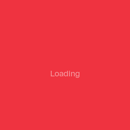
WERK No. 9: 3 Stories
WERK No. 11:
Bastardized
Loading
WERK No. 15: Under
WERK No. 16: Joe